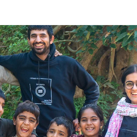
e
About Us
What We Do
The Change
Blog
G