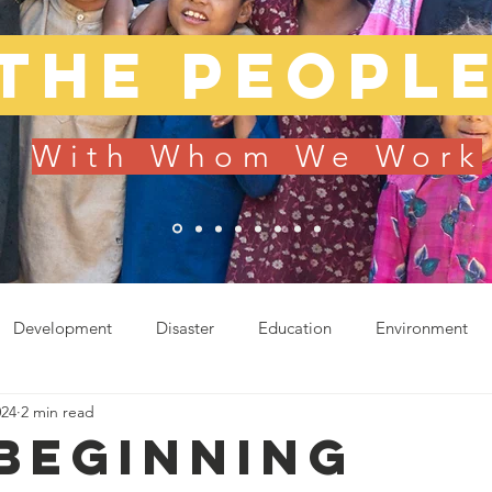
The peopl
With Whom We Work
Development
Disaster
Education
Environment
024
2 min read
od
Sustainable Living
Uncategorized
BEGINNING