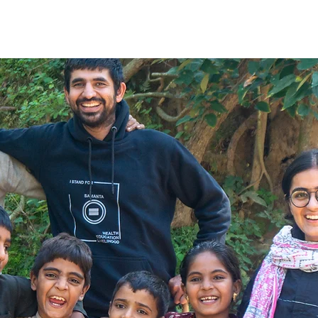
e
About Us
What We Do
The Change
Blog
G